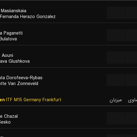
 Masiianskaia
...
...
 Fernanda Herazo Gonzalez
ia Paganetti
...
...
 Bulatova
l Aouni
...
...
lava Glushkova
sata Dorofeeva-Rybas
...
...
otte Van Zonneveld
en
ITF M15 Germany Frankfurt
میزبان
اوی
e Chazal
...
...
Sesko