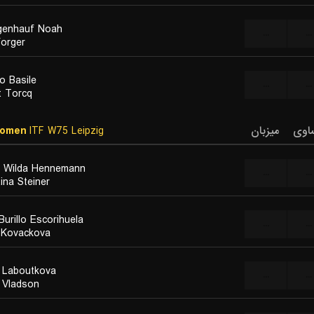
genhauf Noah
...
...
Forger
o Basile
...
...
t Torcq
Women
ITF W75 Leipzig
میزبان
اوی
a Wilda Hennemann
...
...
ina Steiner
Burillo Escorihuela
...
...
 Kovackova
 Laboutkova
...
...
 Vladson