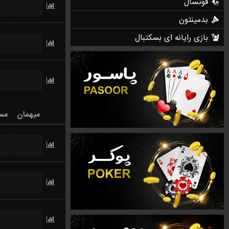
...
...
...
میهمان
مس
...
...
...