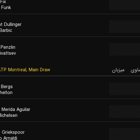
Fix
...
...
 Funk
t Dullinger
...
...
Barbic
 Penzlin
...
...
Kivattsev
TP Montreal, Main Draw
میزبان
اوی
 Bergs
...
...
helton
 Merida Aguilar
...
...
Michelsen
n Griekspoor
...
...
o Arnaldi