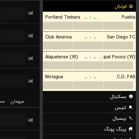
...
...
...
...
میهمان
مس
...