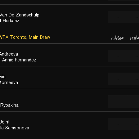
 Van De Zandschulp
...
...
t Hurkacz
TA Toronto, Main Draw
میزبان
اوی
 Andreeva
...
...
h Annie Fernandez
vic
...
...
 Korneeva
I
...
...
 Rybakina
Joint
...
...
ila Samsonova