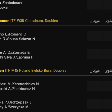
a Zantedeschi
...
...
obker
Women
ITF W35 Chacabuco, Doubles
میزبان
اوی
no L./Romero C.
...
...
 R./Sousa Salazar N.
e A. D./Zornada E.
...
...
hi Silva J./Labrana F.
en
ITF M15 Poland Bielsko Biala, Doubles
میزبان
اوی
iest M./Keremedchiev N.
...
...
rski A./Plenkiewicz H.
a P./Jedrzejczak J.
...
...
ey A./Szczypka M.