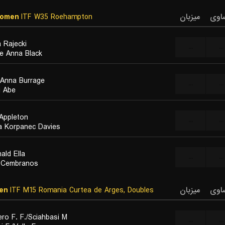
Women
ITF W35 Roehampton
میزبان
اوی
 Rajecki
...
...
e Anna Black
 Anna Burrage
...
...
i Abe
 Appleton
...
...
ra Korpanec Davies
ald Ella
...
...
 Cembranos
en
ITF M15 Romania Curtea de Arges, Doubles
میزبان
اوی
ro F. F./Sciahbasi M.
...
...