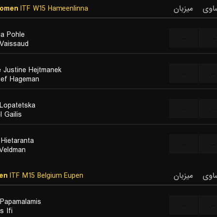
Women
ITF W15 Hameenlinna
میزبان
اوی
ia Pohle
...
...
Vaissaud
e Justine Hejtmanek
...
...
ief Hageman
 Lopatetska
...
...
 Gailis
 Hietaranta
...
...
 Veldman
en
ITF M15 Belgium Eupen
میزبان
اوی
Papamalamis
...
...
s Ifi