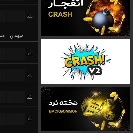
...
میهمان
مس
...
...
...
...