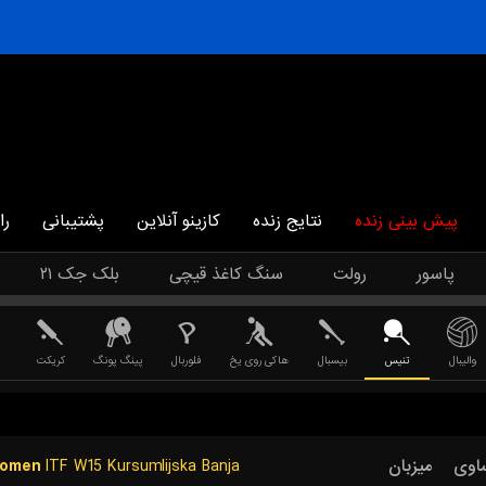
پیش بینی زنده
نتایج زنده
کازینو آنلاین
پشتیبانی
را
پاسور
رولت
سنگ کاغذ قیچی
بلک جک ۲۱
والیبال
تنیس
بیسبال
هاکی روی یخ
فلوربال
پینگ پونگ
کریکت
Women
ITF W15 Kursumlijska Banja
میزبان
اوی