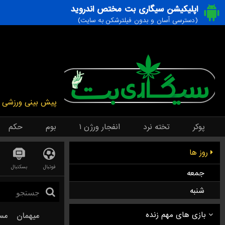
اپلیکیشن سیگاری بت مختص اندروید
(دسترسی آسان و بدون فیلترشکن به سایت)
پیش بینی ورزشی
پوکر
تخته نرد
انفجار ورژن ۱
بوم
حکم
روز ها
فوتبال
بسکتبال
جمعه
شنبه
میهمان
مس