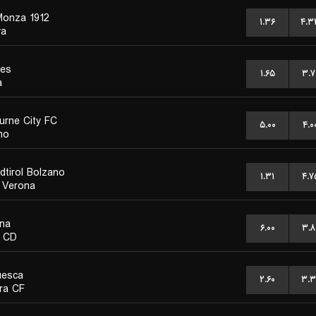
onza 1912
۱.۳۶
۴.۳
va
es
۱.۶۵
۳.۷
a
urne City FC
۵.۰۰
۴.۰
mo
dtirol Bolzano
۱.۳۱
۴.۷
s Verona
ana
۶.۰۰
۳.۸
 CD
uesca
۲.۶۰
۳.۳
ra CF