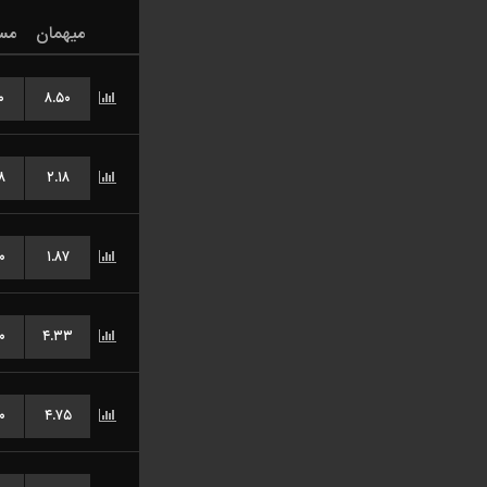
میهمان
مس
۰
۸.۵۰
۸
۲.۱۸
۰
۱.۸۷
۰
۴.۳۳
۰
۴.۷۵