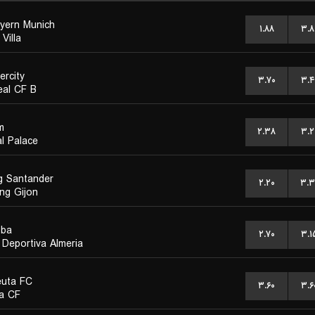
yern Munich
۱.۸۸
۳.۸
Villa
ercity
۳.۷۰
۳.۴
real CF B
m
۲.۳۸
۳.۲
al Palace
g Santander
۲.۲۰
۳.۳
ing Gijon
oba
۲.۷۰
۳.۱
 Deportiva Almeria
uta FC
۳.۶۰
۳.۶
a CF