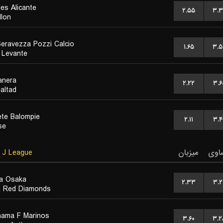
es Alicante
۲.۵۵
۳.۳
llon
eravezza Pozzi Calcio
۱.۶۵
۳.۵
i Levante
anera
۲.۲۲
۳.۶
altad
ete Balompie
۲.۱۱
۳.۴
se
J League
میزبان
اوی
a Osaka
۲.۳۳
۳.۲
 Red Diamonds
ama F Marinos
۳.۶۰
۳.۲