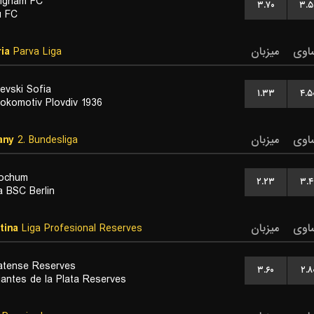
ngnam FC
۳.۷۰
۳.۵
u FC
ia
Parva Liga
میزبان
اوی
evski Sofia
۱.۳۳
۴.۵
okomotiv Plovdiv 1936
any
2. Bundesliga
میزبان
اوی
ochum
۲.۲۳
۳.۴
a BSC Berlin
tina
Liga Profesional Reserves
میزبان
اوی
atense Reserves
۳.۶۰
۲.۸
iantes de la Plata Reserves