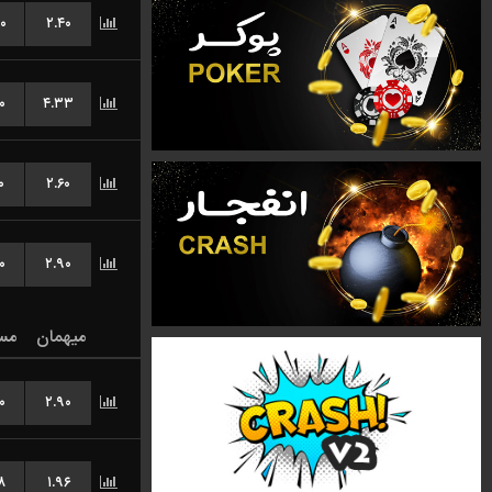
۰
۲.۴۰
۰
۴.۳۳
۰
۲.۶۰
۰
۲.۹۰
میهمان
مس
۰
۲.۹۰
۸
۱.۹۶