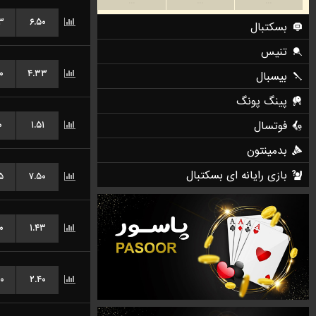
۳
۶.۵۰
۰
۴.۳۳
۰
۱.۵۱
۵
۷.۵۰
۰
۱.۴۳
۰
۲.۴۰