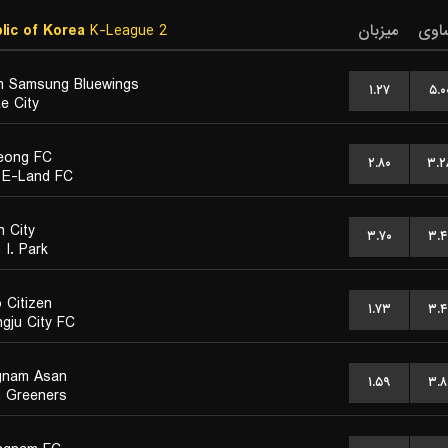
lic of Korea
K-League 2
میزبان
اوی
 Samsung Bluewings
۱.۲۷
۵.۰
e City
eong FC
۲.۸۰
۳.۲
 E-Land FC
n City
۳.۷۰
۳.۴
 I. Park
 Citizen
۱.۷۳
۳.۴
gju City FC
gnam Asan
۱.۵۹
۳.۸
 Greeners