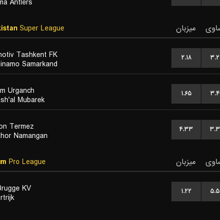
ma Antlers
istan
Super League
میزبان
اوی
otiv Tashkent FK
۲.۱۸
۳.۲
inamo Samarkand
m Urganch
۱.۶۵
۳.۴
sh'al Mubarek
on Termez
۴.۳۳
۳.۳
ahor Namangan
um
Pro League
میزبان
اوی
Brugge KV
۱.۲۲
۵.۵
trijk