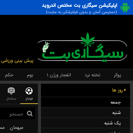
اپلیکیشن سیگاری بت مختص اندروید
(دسترسی آسان و بدون فیلترشکن به سایت)
پیش بینی ورزشی
پوکر
تخته نرد
انفجار ورژن ۱
بوم
حکم
روز ها
فوتبال
بسکتبال
جمعه
شنبه
یک شنبه
میهمان
مس