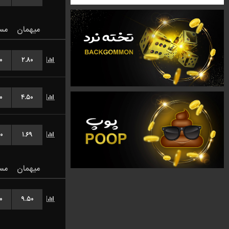
میهمان
مس
۰
۲.۸۰
۰
۴.۵۰
۰
۱.۶۹
میهمان
مس
۰
۹.۵۰