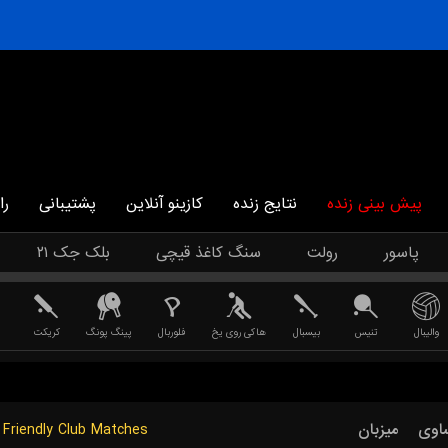
پیش بینی زنده
نتایج زنده
کازینو آنلاین
پشتیبانی
را
پاسور
رولت
سنگ کاغذ قیچی
بلک جک ۲۱
والیبال
تنیس
بیسبال
هاکی روی یخ
فلوربال
پینگ پونگ
کریکت
Friendly Club Matches
میزبان
اوی