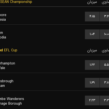
SEAN Championship
میزبان
اوی
pore
۴.۱۵
۳.۴
esia
am
۱.۰۴
۱۰.۰
odia
nd
EFL Cup
میزبان
اوی
rhampton
۱.۲۲
۵.۵
Vale
esbrough
۱.۶۹
۳.۸
ham
mbe Wanderers
۲.۲۳
۳.۳
nage Borough