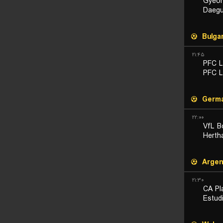
Gyeo
Daeg
Bulgar
۲۱:۴۵
PFC L
PFC L
Germ
۲۲:۰۰
VfL B
Herth
Argen
۲۱:۳۰
CA Pl
Estud