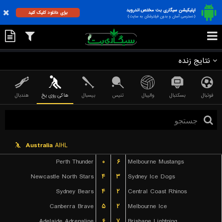
اپلیکیشن سیگاری بت مختص اندروید
برای دانلود کلیک کنید
(دسترسی آسان و بدون فیلترشکن به سایت)
نتایج زنده
فوتبال
بسکتبال
والیبال
تنیس
بیسبال
هاکی روی یخ
هندبال
Australia
AIHL
Perth Thunder
۰
۶
Melbourne Mustangs
Newcastle North Stars
۴
۳
Sydney Ice Dogs
Sydney Bears
۴
۲
Central Coast Rhinos
Canberra Brave
۵
۲
Melbourne Ice
Adelaide Adrenaline
۶
۷
Brisbane Lightning