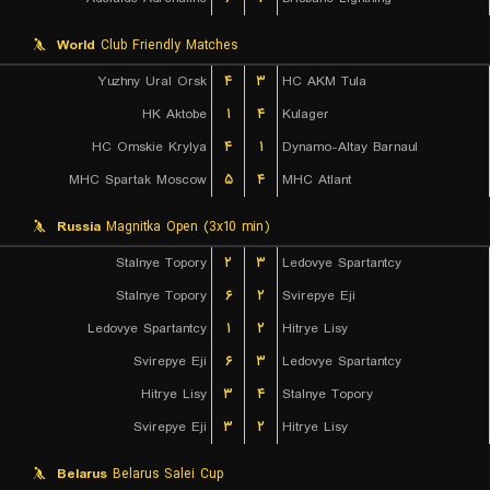
World
Club Friendly Matches
Yuzhny Ural Orsk
۴
۳
HC AKM Tula
HK Aktobe
۱
۴
Kulager
HC Omskie Krylya
۴
۱
Dynamo-Altay Barnaul
MHC Spartak Moscow
۵
۴
MHC Atlant
Russia
Magnitka Open (3x10 min)
Stalnye Topory
۲
۳
Ledovye Spartantcy
Stalnye Topory
۶
۲
Svirepye Eji
Ledovye Spartantcy
۱
۲
Hitrye Lisy
Svirepye Eji
۶
۳
Ledovye Spartantcy
Hitrye Lisy
۳
۴
Stalnye Topory
Svirepye Eji
۳
۲
Hitrye Lisy
Belarus
Belarus Salei Cup