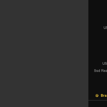
U
US
Ssd Rea
Braz