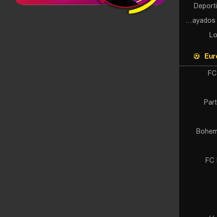
Deport
CF Rayados de Monterrey
Lo
Eur
FC
Par
Bohem
FC 