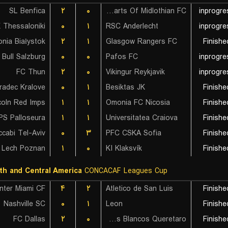
SL Benfica
۲
۰
Hearts Of Midlothian FC
inprogre
Thessaloniki
۰
۱
RSC Anderlecht
inprogre
lonia Białystok
۲
۱
Glasgow Rangers FC
Finishe
Bull Salzburg
۰
۰
Pafos FC
inprogre
FC Thun
۲
۰
Vikingur Reykjavik
inprogre
radec Kralove
۰
۱
Besiktas JK
Finishe
coln Red Imps
۱
۱
Omonia FC Nicosia
Finishe
PS Palloseura
۱
۱
Universitatea Craiova
Finishe
cabi Tel-Aviv
۰
۳
PFC CSKA Sofia
Finishe
 Lech Poznan
۱
۰
KI Klaksvík
Finishe
th and Central America
CONCACAF Leagues Cup
Inter Miami CF
۴
۲
Atletico de San Luis
Finishe
Nashville SC
۰
۱
Leon
Finishe
FC Dallas
۲
۰
Gallos Blancos Queretaro
Finishe