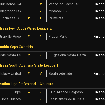
Fluminense RJ
۱
۳
Vasco da Gama RJ
Finishe
۱
۰
Mirassol FC
Finishe
Fortaleza CE
۳
۲
Palmeiras
Finishe
tralia
New South Wales League 2
Granville Rage
۲
۱
Fraser Park
Finishe
ombia
Copa Colombia
ente Santa Fe
۲
۰
Union Magdalena Santa Marta
Finishe
tralia
South Australia State League 1
lisbury United
۲
۳
South Adelaide
Finishe
entina
Liga Profesional - Clausura
Tigre
۰
۰
Club Atletico Belgrano
Finishe
Boca Juniors
۱
۰
Estudiantes de la Plata
Finishe