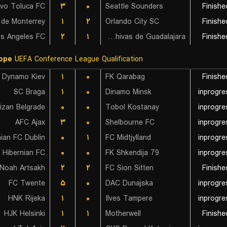
ivo Toluca FC
۳
۰
Seattle Sounders
Finishe
۱
۲
Orlando City SC
Finishe
s Angeles FC
۲
۱
CD Chivas de Guadalajara
Finishe
ope
UEFA Conference League Qualification
 Dynamo Kiev
۱
۰
FK Qarabag
Finishe
SC Braga
۱
۰
Dinamo Minsk
inprogre
tizan Belgrade
۰
۰
Tobol Kostanay
inprogre
AFC Ajax
۳
۰
Shelbourne FC
inprogre
ian FC Dublin
۰
۱
FC Midtjylland
inprogre
Hibernian FC
۰
۰
FK Shkendija 79
inprogre
Noah Artsakh
۲
۲
FC Sion Sitten
Finishe
FC Twente
۵
۰
DAC Dunajska
inprogre
HNK Rijeka
۱
۰
Ilves Tampere
inprogre
HJK Helsinki
۱
۱
Motherwell
Finishe