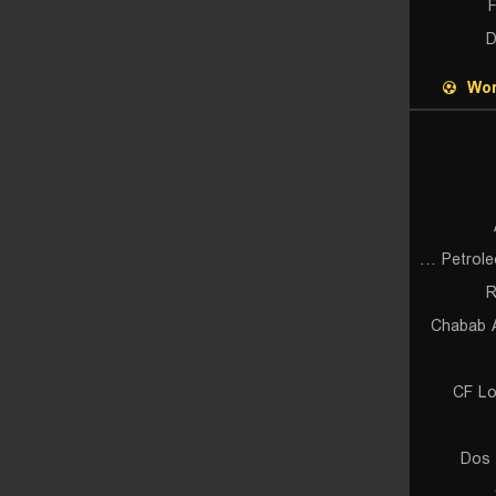
F
D
Wor
Atletico Petroleos de Luanda
R
Chabab A
CF Lo
Dos