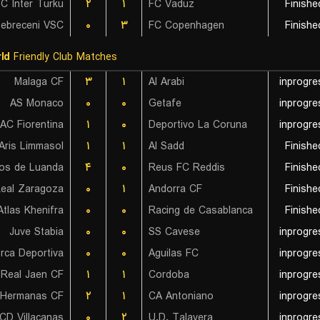
C Inter Turku
۲
۱
FC Vaduz
Finishe
ebreceni VSC
۰
۳
FC Copenhagen
Finishe
ld
Friendly Club Matches
Malaga CF
۳
۱
Al Arabi
inprogre
AS Monaco
۰
۰
Getafe
inprogre
AC Fiorentina
۱
۰
Deportivo La Coruna
inprogre
Aris Limmasol
۱
۱
Al Sadd
Finishe
۴
۰
Reus FC Reddis
Finishe
eal Zaragoza
۰
۱
Andorra CF
Finishe
tlas Khenifra
۰
۰
Racing de Casablanca
Finishe
Juve Stabia
۰
۰
SS Cavese
inprogre
rca Deportiva
۰
۰
Aguilas FC
inprogre
Real Jaen CF
۱
۱
Cordoba
inprogre
 Hermanas CF
۲
۱
CA Antoniano
inprogre
CD Villacanas
۰
۲
U.D. Talavera
inprogre