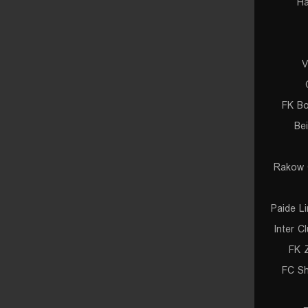
Ha
V
FK Bo
Be
Rakow 
Paide L
Inter C
FK Z
FC Sh