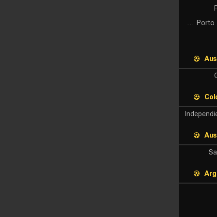
Gremio Porto Alegrense RS
Aus
Col
Independi
Aus
Sa
Arg