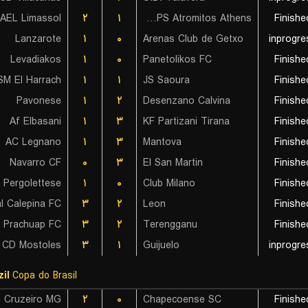
AEL Limassol
۲
۱
PAE APS Atromitos Athens
Finishe
Lanzarote
۱
۰
Arenas Club de Getxo
inprogre
Levadiakos
۱
۰
Panetolikos FC
Finishe
SM El Harrach
۱
۱
JS Saoura
Finishe
Pavonese
۱
۲
Desenzano Calvina
Finishe
Af Elbasani
۱
۳
KF Partizani Tirana
Finishe
AC Legnano
۱
۳
Mantova
Finishe
Navarro CF
۰
۳
El San Martin
Finishe
 Pergolettese
۱
۰
Club Milano
Finishe
l Calepina FC
۳
۲
Leon
Finishe
Prachuap FC
۳
۲
Terengganu
Finishe
CD Mostoles
۳
۱
Guijuelo
inprogre
il
Copa do Brasil
Cruzeiro MG
۲
۰
Chapecoense SC
Finishe