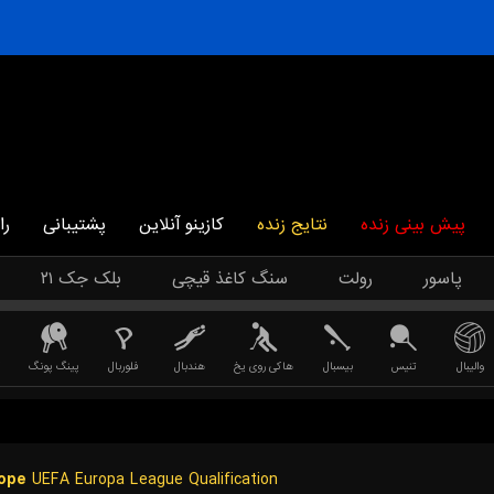
پیش بینی زنده
نتایج زنده
کازینو آنلاین
پشتیبانی
را
پاسور
رولت
سنگ کاغذ قیچی
بلک جک ۲۱
والیبال
تنیس
بیسبال
هاکی روی یخ
هندبال
فلوربال
پینگ پونگ
ope
UEFA Europa League Qualification