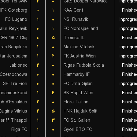
poel Tel-Aviv
۲
۰
GKS Dospel Katowice
inprogre
IFK Goteborg
۰
۱
KAA Gent
Finishe
FC Lugano
۱
۰
NSI Runavík
inprogre
alur Reykjavik
۰
۱
FC Nordsjaelland
inprogre
CFR 1907 Cluj
۰
۵
Tromso IL
Finishe
rac Banjaluka
۱
۰
Maxline Vitebsk
inprogre
itar Jerusalem
۱
۲
FK Austria Wien
inprogre
Jablonec
۲
۰
Rigas Futbola Skola
Finishe
Czestochowa
۰
۰
Hammarby IF
Finishe
SP Tre Fiori
۰
۰
FC Drita Gjilan
inprogre
innameeskond
۱
۴
SK Rapid Wien
Finishe
lub d'Escaldes
۲
۰
Flora Tallinn
Finishe
algiris Vilnius
۲
۵
HNK Hajduk Split
Finishe
eriff Tiraspol
۱
۳
FC St. Gallen
Finishe
Riga FC
۱
۰
Gyori ETO FC
Finishe