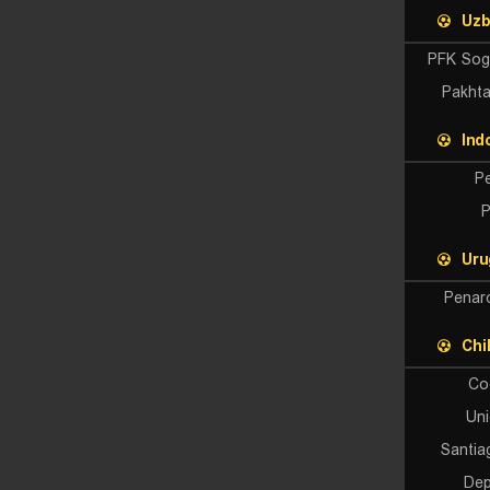
Uzb
PFK Sog
Pakht
Ind
P
P
Uru
Penar
Chi
Co
Uni
Santia
Dep