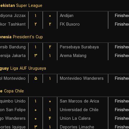
ekistan
Super League
diyona Jizzax
۱
۰
Andijan
Finishe
akor Tashkent
۲
۲
FK Buxoro
Finishe
onesia
President's Cup
ersib Bandung
۱
۲
Persebaya Surabaya
Finishe
ersija Jakarta
۳
۱
Arema Malang
Finishe
guay
Liga AUF Uruguaya
ol Montevideo
۵
۱
Montevideo Wanderers
Finishe
le
Copa Chile
quimbo Unido
۱
۰
San Marcos de Arica
Finishe
on San Felipe
۰
۱
Universidad de Chile
Finishe
go Wanderers
۰
۴
Union La Calera
Finishe
ortes Iquique
۳
۱
Deportes Limache
Finishe