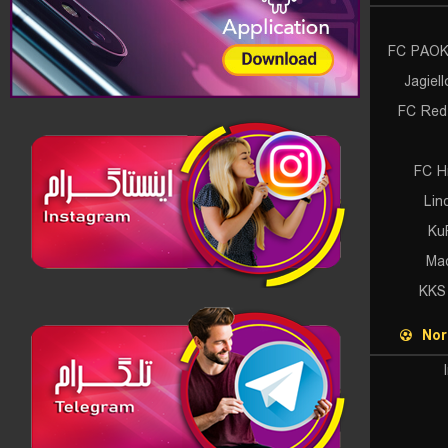
FC PAOK 
Jagiel
FC Red 
FC H
Lin
Ku
Mac
KKS
Nor