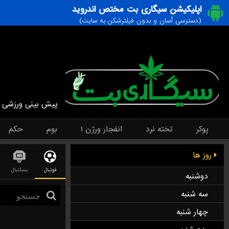
اپلیکیشن سیگاری بت مختص اندروید
(دسترسی آسان و بدون فیلترشکن به سایت)
پیش بینی ورزشی
پوکر
تخته نرد
انفجار ورژن ۱
بوم
حکم
روز ها
فوتبال
بسکتبال
دوشنبه
سه شنبه
چهار شنبه