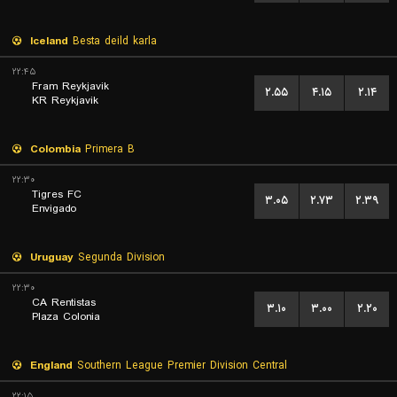
Iceland
Besta deild karla
۲۲:۴۵
Fram Reykjavik
۲.۵۵
۴.۱۵
۲.۱۴
KR Reykjavik
Colombia
Primera B
۲۲:۳۰
Tigres FC
۳.۰۵
۲.۷۳
۲.۳۹
Envigado
Uruguay
Segunda Division
۲۲:۳۰
CA Rentistas
۳.۱۰
۳.۰۰
۲.۲۰
Plaza Colonia
England
Southern League Premier Division Central
۲۲:۱۵