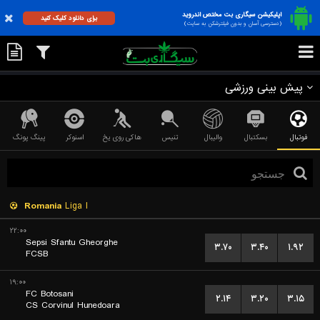
اپلیکیشن سیگاری بت مختص اندروید
برای دانلود کلیک کنید
(دسترسی آسان و بدون فیلترشکن به سایت)
پیش بینی ورزشی
فوتبال
بسکتبال
والیبال
تنیس
هاکی روی یخ
اسنوکر
پینگ پونگ
Romania
Liga I
۲۲:۰۰
Sepsi Sfantu Gheorghe
۳.۷۰
۳.۴۰
۱.۹۲
FCSB
۱۹:۰۰
FC Botosani
۲.۱۴
۳.۲۰
۳.۱۵
CS Corvinul Hunedoara