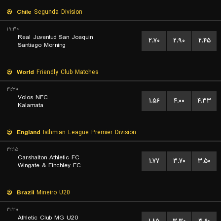
Chile
Segunda Division
۱۹:۳۰
Real Juventud San Joaquin
۲.۷۰
۲.۹۰
۲.۴۵
Santiago Morning
World
Friendly Club Matches
۲۱:۳۰
Volos NFC
۱.۵۶
۴.۰۰
۴.۳۳
Kalamata
England
Isthmian League Premier Division
۲۲:۱۵
Carshalton Athletic FC
۱.۷۷
۳.۷۰
۳.۵۰
Wingate & Finchley FC
Brazil
Mineiro U20
۲۱:۳۰
Athletic Club MG U20