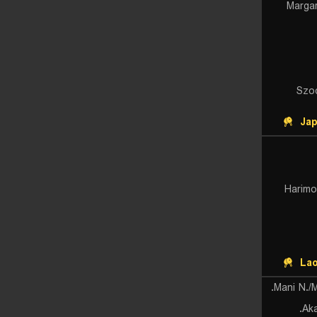
Marga
Szo
Ja
Harim
La
Mani N./M
Aka