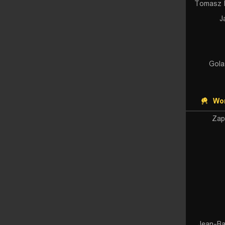
Tomasz 
J
Gola
Wor
Zap
Jean-Ba