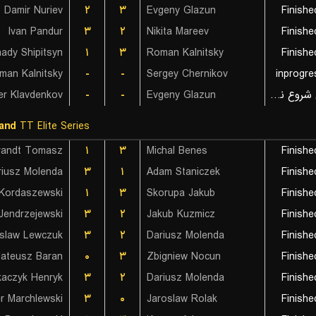
Damir Nuriev
۲
۳
Evgeny Glazun
Finishe
Ivan Pandur
۳
۲
Nikita Mareev
Finishe
ady Shipitsyn
۱
۳
Roman Kalnitsky
Finishe
man Kalnitsky
-
-
Sergey Chernikov
inprogre
er Klavdenkov
-
-
Evgeny Glazun
بازی شروع نشده است
and
TT Elite Series
brandt Tomasz
۱
۳
Michal Benes
Finishe
riusz Molenda
۳
۱
Adam Staniczek
Finishe
Kordaszewski
۱
۳
Skorupa Jakub
Finishe
Jendrzejewski
۳
۲
Jakub Kuzmicz
Finishe
oslaw Lewczuk
۳
۲
Dariusz Molenda
Finishe
ateusz Baran
۰
۳
Zbigniew Nocun
Finishe
aczyk Henryk
۳
۲
Dariusz Molenda
Finishe
r Marchlewski
۳
۰
Jaroslaw Rolak
Finishe