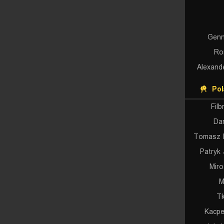
Genn
Ro
Alexand
Pol
Fil
Da
Tomasz 
Patryk 
Mir
M
Tk
Kacpe