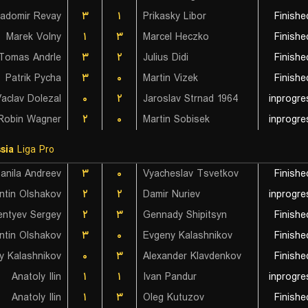
adomir Revay
۳
۱
Prikasky Libor
Finishe
Marek Volny
۱
۳
Marcel Heczko
Finishe
Tomas Andrle
۳
۲
Julius Didi
Finishe
Patrik Pycha
۳
۰
Martin Vizek
Finishe
aclav Dolezal
۰
۲
Jaroslav Strnad 1964
inprogre
Robin Wagner
۲
۰
Martin Sobisek
inprogre
sia
Liga Pro
anila Andreev
۳
۰
Vyacheslav Tsvetkov
Finishe
ntin Olshakov
۲
۲
Damir Nuriev
inprogre
entyev Sergey
۲
۳
Gennady Shipitsyn
Finishe
ntin Olshakov
۳
۰
Evgeny Kalashnikov
Finishe
y Kalashnikov
۰
۳
Alexander Klavdenkov
Finishe
Anatoly Ilin
۱
۱
Ivan Pandur
inprogre
Anatoly Ilin
۱
۳
Oleg Kutuzov
Finishe