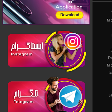
Mic
Do
Mic
J
J