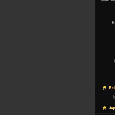
B
Bel
I
Ja