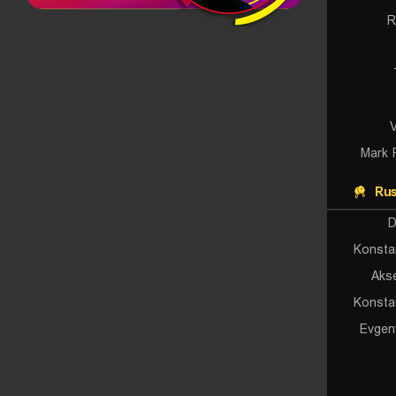
R
V
Mark 
Rus
D
Konsta
Aks
Konsta
Evgen