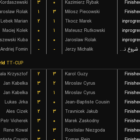
Kordaszewski
۳
۰
Kazimierz Rybak
Finishe
aroslaw Rolak
۱
۳
Milosz Piecowski
Finishe
Lebek Marian
۲
۱
Tkocz Marek
inprogre
Maciej Kolek
۰
۱
Mateusz Rutkowski
inprogre
szewski Kuba
۰
۰
Jaroslaw Rolak
inprogre
Andriej Fomin
-
-
Jerzy Michalik
بازی شروع نشده است
ld
TT-CUP
ala Krzysztof
۲
۳
Karol Guzy
Finishe
Jan Kabelka
۳
۲
Miroslav Cyrus
Finishe
Jan Kabelka
۳
۱
Miroslav Cyrus
Finishe
Lukas Jirka
۳
۰
Jean-Baptiste Cousin
Finishe
Ales Cizek
۲
۳
Travnicek Jakub
Finishe
Petr Vicherek
۳
۰
Marek Zaskodny
Finishe
Rene Kowal
۰
۳
Rostislav Niezgoda
Finishe
ptiste Cousin
۳
۰
Tomas Rein
Finishe