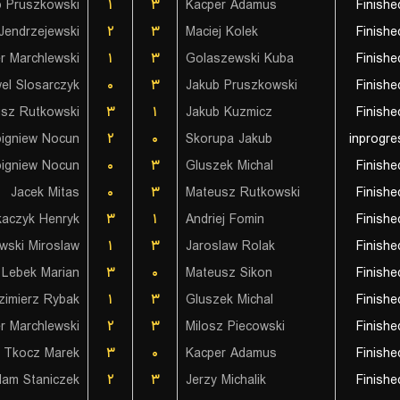
b Pruszkowski
۱
۳
Kacper Adamus
Finishe
Jendrzejewski
۲
۳
Maciej Kolek
Finishe
r Marchlewski
۱
۳
Golaszewski Kuba
Finishe
el Slosarczyk
۰
۳
Jakub Pruszkowski
Finishe
sz Rutkowski
۳
۱
Jakub Kuzmicz
Finishe
igniew Nocun
۲
۰
Skorupa Jakub
inprogre
igniew Nocun
۰
۳
Gluszek Michal
Finishe
Jacek Mitas
۰
۳
Mateusz Rutkowski
Finishe
aczyk Henryk
۳
۱
Andriej Fomin
Finishe
wski Miroslaw
۱
۳
Jaroslaw Rolak
Finishe
Lebek Marian
۳
۰
Mateusz Sikon
Finishe
zimierz Rybak
۱
۳
Gluszek Michal
Finishe
r Marchlewski
۲
۳
Milosz Piecowski
Finishe
Tkocz Marek
۳
۰
Kacper Adamus
Finishe
am Staniczek
۲
۳
Jerzy Michalik
Finishe