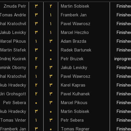
Zmuda Petr
۳
۲
Martin Sobisek
Finishe
Tomas Andrle
۳
۱
Framberk Jan
Finishe
hal Kratochvil
۳
۱
Pavel Wawrosz
Finishe
Jakub Levicky
۳
۱
Marcel Heczko
Finishe
Marcel Pikous
۱
۳
Adam Brazda
Finishe
Martin Stefek
۳
۰
Radek Bartunek
Finishe
Ondrej Kucirek
۲
۰
Petr Bruzek
inprogre
minik Oborny
۲
۳
Jakub Levicky
Finishe
hal Kratochvil
۱
۳
Pavel Wawrosz
Finishe
akub Hradecky
۲
۳
Karel Kapras
Finishe
Jiri Grohsgott
۲
۳
Pavel Kulhanek
Finishe
Petr Sebera
۰
۳
Marcel Pikous
Finishe
akub Hradecky
۳
۰
Martin Sobisek
Finishe
Tomas Vinter
۱
۳
Petr Sebera
Finishe
Framberk Jan
۳
۰
Tomas Regner
Finishe