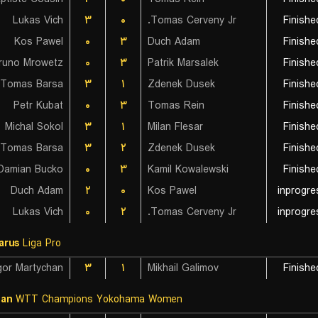
Lukas Vich
۳
۰
Tomas Cerveny Jr.
Finishe
Kos Pawel
۰
۳
Duch Adam
Finishe
runo Mrowetz
۰
۳
Patrik Marsalek
Finishe
Tomas Barsa
۳
۱
Zdenek Dusek
Finishe
Petr Kubat
۰
۳
Tomas Rein
Finishe
Michal Sokol
۳
۱
Milan Flesar
Finishe
Tomas Barsa
۳
۲
Zdenek Dusek
Finishe
Damian Bucko
۰
۳
Kamil Kowalewski
Finishe
Duch Adam
۲
۰
Kos Pawel
inprogre
Lukas Vich
۰
۲
Tomas Cerveny Jr.
inprogre
arus
Liga Pro
gor Martychan
۳
۱
Mikhail Galimov
Finishe
pan
WTT Champions Yokohama Women