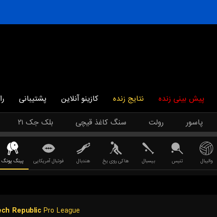
پیش بینی زنده
نتایج زنده
کازینو آنلاین
پشتیبانی
را
پاسور
رولت
سنگ کاغذ قیچی
بلک جک ۲۱
والیبال
تنیس
بیسبال
هاکی روی یخ
هندبال
فوتبال آمریکایی
پینگ پونگ
ch Republic
Pro League