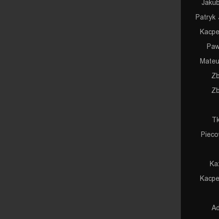
Jaku
Patryk 
Kacpe
Paw
Mateu
Zb
Zb
Tk
Pieco
Ka
Kacpe
Ad