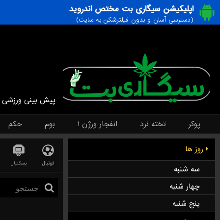
اپلیکیشن سیگاری بت مختص اندروید
(دسترسی آسان و بدون فیلترشکن به سایت)
پیش بینی ورزشی
پوکر
تخته نرد
انفجار ورژن ۱
بوم
حکم
روز ها
فوتبال
بسکتبال
سه شنبه
چهار شنبه
پنج شنبه