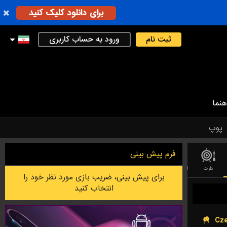
برای دانلود کلیک کنید
ثبت نام
ورود به حساب کاربری
هنما
پوپ
فرم پیش بینی
دارت
لیگ فوتبال استرالیایی
بدمینتون
لیگ آف لجندز (LEAGUE OF LEGEND)
بازی رایا
برای پیش بینی، ضریب بازی مورد نظر خود را
انتخاب کنید
Cze