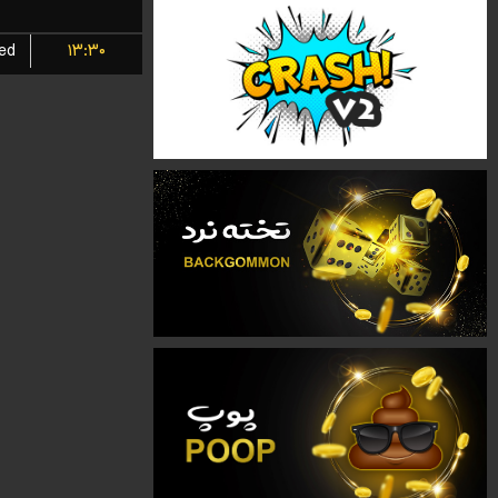
ted
۱۳:۳۰