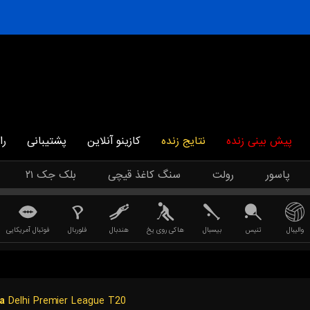
پیش بینی زنده
نتایج زنده
کازینو آنلاین
پشتیبانی
را
پاسور
رولت
سنگ کاغذ قیچی
بلک جک ۲۱
والیبال
تنیس
بیسبال
هاکی روی یخ
هندبال
فلوربال
فوتبال آمریکایی
ia
Delhi Premier League T20