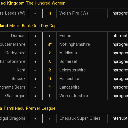
ted Kingdom
The Hundred Women
ers Leeds (W)
۰
۱۱
Welsh Fire (W)
inprogre
land
Metro Bank One Day Cup
Durham
۰
۰
Essex
Interrup
oucestershire
۰
۱۳
Nottinghamshire
inprogre
Derbyshire
۰
۶
Middlesex
inprogre
thamptonshire
۰
۸
Somerset
inprogre
Kent
۰
۵
Leicestershire
inprogre
Sussex
۰
۱۱
Hampshire
inprogre
۰
۴
Lancashire
inprogre
Glamorgan
۰
۱
Worcestershire
inprogre
ia
Tamil Nadu Premier League
digul Dragons
۰
۰
Chepauk Super Gillies
Interrup