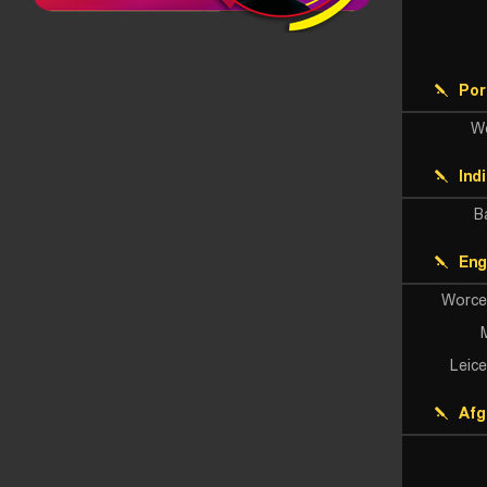
Por
W
Ind
B
Eng
Worce
Leic
Afg