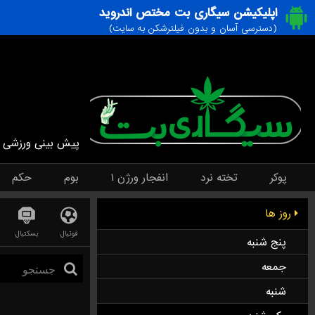
اپلیکیشن سیگاری بت مختص اندروید
(دسترسی آسان و بدون فیلترشکن به سایت)
پیش بینی ورزشی
پوکر
تخته نرد
انفجار ورژن ۱
بوم
حکم
روز ها
فوتبال
بسکتبال
پنج شنبه
جمعه
شنبه