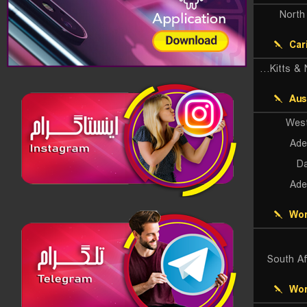
North 
Car
St Kitts & Nevis Patriots
Aus
West
Ade
Da
Ade
Wor
South Af
Wor