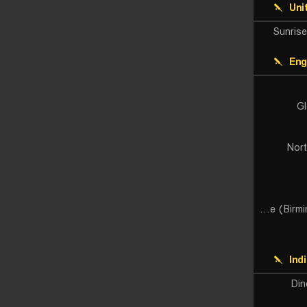
Uni
Sunris
Eng
Gl
Nor
Warwickshire (Birmingham) Bears
Ind
Din