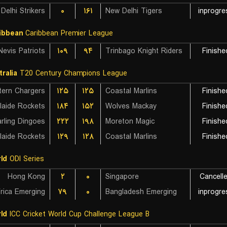
Delhi Strikers
۰
۱۶۱
New Delhi Tigers
inprogre
ibbean
Caribbean Premier League
۱۰۹
۹۴
Trinbago Knight Riders
Finishe
tralia
T20 Century Champions League
ern Chargers
۱۲۵
۱۲۵
Coastal Marlins
Finishe
laide Rockets
۱۸۴
۱۵۲
Wolves Mackay
Finishe
rling Dingoes
۲۲۲
۱۹۸
Moreton Magic
Finishe
laide Rockets
۱۲۹
۱۲۸
Coastal Marlins
Finishe
ld
ODI Series
Hong Kong
۲
۰
Singapore
Cancell
rica Emerging
۷۹
۰
Bangladesh Emerging
inprogre
ld
ICC Cricket World Cup Challenge League B