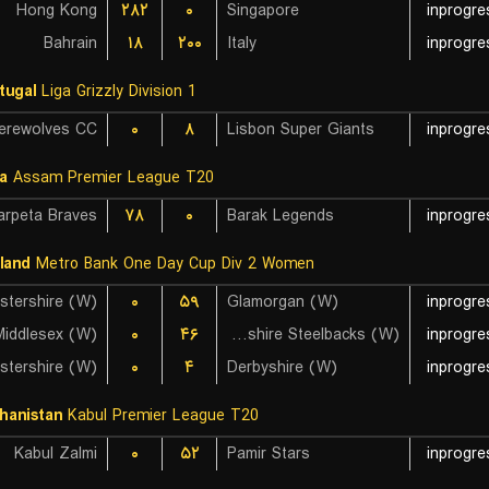
Hong Kong
۲۸۲
۰
Singapore
inprogre
Bahrain
۱۸
۲۰۰
Italy
inprogre
tugal
Liga Grizzly Division 1
erewolves CC
۰
۸
Lisbon Super Giants
inprogre
ia
Assam Premier League T20
arpeta Braves
۷۸
۰
Barak Legends
inprogre
land
Metro Bank One Day Cup Div 2 Women
stershire (W)
۰
۵۹
Glamorgan (W)
inprogre
Middlesex (W)
۰
۴۶
Northamptonshire Steelbacks (W)
inprogre
estershire (W)
۰
۴
Derbyshire (W)
inprogre
hanistan
Kabul Premier League T20
Kabul Zalmi
۰
۵۲
Pamir Stars
inprogre