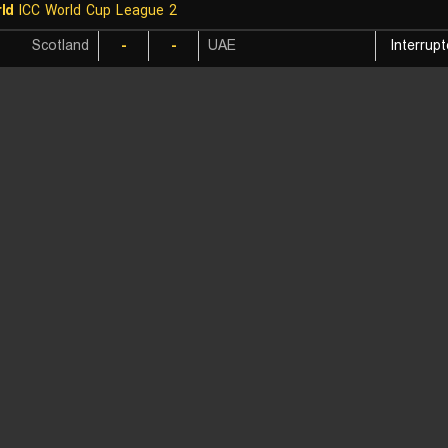
ld
ICC World Cup League 2
Scotland
-
-
UAE
Interrup