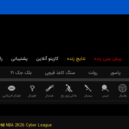
پیش بینی زنده
نتایج زنده
کازینو آنلاین
پشتیبانی
را
پاسور
رولت
سنگ کاغذ قیچی
بلک جک ۲۱
والیبال
تنیس
بیسبال
هاکی روی یخ
هندبال
فلوربال
فوتبال آمریکایی
ld
NBA 2K26 Cyber League