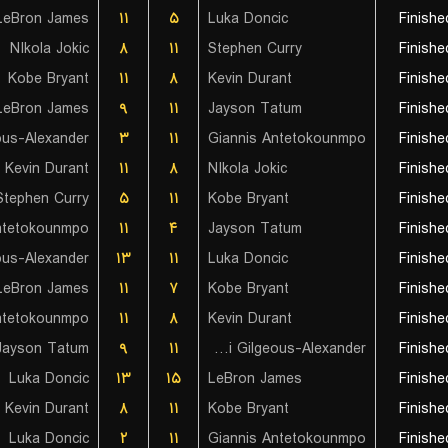
LeBron James
۱۱
۵
Luka Doncic
Finishe
NIkola Jokic
۸
۱۱
Stephen Curry
Finishe
Kobe Bryant
۱۱
۸
Kevin Durant
Finishe
LeBron James
۹
۱۱
Jayson Tatum
Finishe
۳
۱۱
Giannis Antetokounmpo
Finishe
Kevin Durant
۱۱
۸
NIkola Jokic
Finishe
Stephen Curry
۵
۱۱
Kobe Bryant
Finishe
ntetokounmpo
۱۱
۴
Jayson Tatum
Finishe
۱۳
۱۱
Luka Doncic
Finishe
LeBron James
۱۱
۷
Kobe Bryant
Finishe
ntetokounmpo
۱۱
۸
Kevin Durant
Finishe
Jayson Tatum
۹
۱۱
Shai Gilgeous-Alexander
Finishe
Luka Doncic
۱۳
۱۵
LeBron James
Finishe
Kevin Durant
۸
۱۱
Kobe Bryant
Finishe
Luka Doncic
۲
۱۱
Giannis Antetokounmpo
Finishe