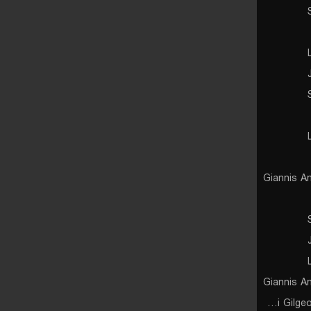
Giannis A
Giannis A
Shai Gilgeous-Alexander