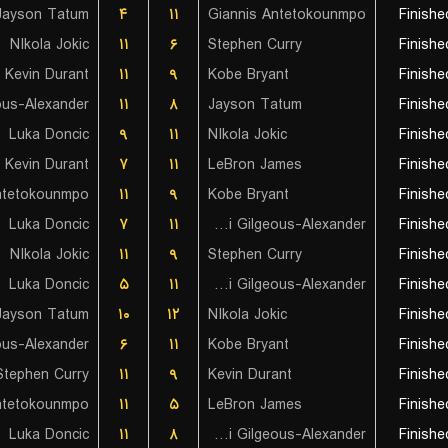
Jayson Tatum
۴
۱۱
Giannis Antetokounmpo
Finishe
NIkola Jokic
۱۱
۶
Stephen Curry
Finishe
Kevin Durant
۱۱
۹
Kobe Bryant
Finishe
۱۱
۸
Jayson Tatum
Finishe
Luka Doncic
۹
۱۱
NIkola Jokic
Finishe
Kevin Durant
۷
۱۱
LeBron James
Finishe
ntetokounmpo
۱۱
۹
Kobe Bryant
Finishe
Luka Doncic
۷
۱۱
Shai Gilgeous-Alexander
Finishe
NIkola Jokic
۱۱
۹
Stephen Curry
Finishe
Luka Doncic
۵
۱۱
Shai Gilgeous-Alexander
Finishe
Jayson Tatum
۱۰
۱۲
NIkola Jokic
Finishe
۶
۱۱
Kobe Bryant
Finishe
Stephen Curry
۱۱
۹
Kevin Durant
Finishe
ntetokounmpo
۱۱
۵
LeBron James
Finishe
Luka Doncic
۱۱
۸
Shai Gilgeous-Alexander
Finishe