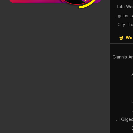
Golden State Warriors (Cyber)
Los Angeles Lakers (Cyber)
Oklahoma City Thunder (Cyber)
Wor
Giannis A
Shai Gilgeous-Alexander