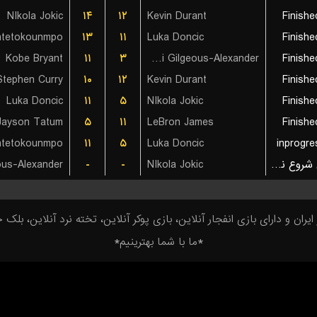
NIkola Jokic
۱۴
۱۲
Kevin Durant
Finishe
ntetokounmpo
۱۳
۱۱
Luka Doncic
Finishe
Kobe Bryant
۱۱
۳
Shai Gilgeous-Alexander
Finishe
Stephen Curry
۱۰
۱۲
Kevin Durant
Finishe
Luka Doncic
۱۱
۵
NIkola Jokic
Finishe
Jayson Tatum
۵
۱۱
LeBron James
Finishe
ntetokounmpo
۱۱
۵
Luka Doncic
inprogre
-
-
NIkola Jokic
بازی شروع نشده است
ان و دارای بازی انفجار آنلاین، بازی پوکر آنلاین، تخته نرد آنلاین، بلک 
*ما با شما بهترینیم*