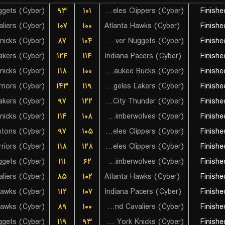
۹۳
۱۰۱
Los Angeles Clippers (Cyber)
Finishe
۱۰۷
۱۰۰
Atlanta Hawks (Cyber)
Finishe
۸۷
۱۰۴
Denver Nuggets (Cyber)
Finishe
۱۲۴
۱۱۴
Indiana Pacers (Cyber)
Finishe
۱۱۸
۱۰۰
Milwaukee Bucks (Cyber)
Finishe
۱۴۳
۱۱۹
Los Angeles Lakers (Cyber)
Finishe
۹۷
۱۲۲
Oklahoma City Thunder (Cyber)
Finishe
۱۱۴
۱۰۸
Minnesota Timberwolves (Cyber)
Finishe
istons (Cyber)
۹۷
۱۰۵
Los Angeles Clippers (Cyber)
Finishe
۱۱۸
۱۲۸
Los Angeles Clippers (Cyber)
Finishe
۱۱۱
۶۲
Minnesota Timberwolves (Cyber)
Finishe
۸۵
۱۰۲
Atlanta Hawks (Cyber)
Finishe
Hawks (Cyber)
۱۱۲
۱۰۷
Indiana Pacers (Cyber)
Finishe
Hawks (Cyber)
۸۹
۱۰۰
Cleveland Cavaliers (Cyber)
Finishe
۱۱۹
۹۳
New York Knicks (Cyber)
Finishe