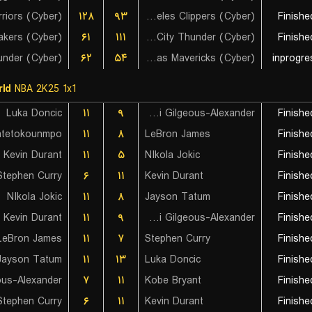
۱۲۸
۹۳
Los Angeles Clippers (Cyber)
Finishe
۶۱
۱۱۱
Oklahoma City Thunder (Cyber)
Finishe
۶۲
۵۴
Dallas Mavericks (Cyber)
inprogre
ld
NBA 2K25 1x1
Luka Doncic
۱۱
۹
Shai Gilgeous-Alexander
Finishe
ntetokounmpo
۱۱
۸
LeBron James
Finishe
Kevin Durant
۱۱
۵
NIkola Jokic
Finishe
Stephen Curry
۶
۱۱
Kevin Durant
Finishe
NIkola Jokic
۱۱
۸
Jayson Tatum
Finishe
Kevin Durant
۱۱
۹
Shai Gilgeous-Alexander
Finishe
LeBron James
۱۱
۷
Stephen Curry
Finishe
Jayson Tatum
۱۱
۱۳
Luka Doncic
Finishe
۷
۱۱
Kobe Bryant
Finishe
Stephen Curry
۶
۱۱
Kevin Durant
Finishe