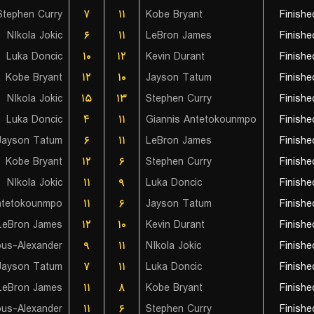
Stephen Curry
۷
۱۱
Kobe Bryant
Finishe
NIkola Jokic
۶
۱۱
LeBron James
Finishe
Luka Doncic
۱۰
۱۲
Kevin Durant
Finishe
Kobe Bryant
۱۲
۱۰
Jayson Tatum
Finishe
NIkola Jokic
۱۵
۱۳
Stephen Curry
Finishe
Luka Doncic
۴
۱۱
Giannis Antetokounmpo
Finishe
Jayson Tatum
۶
۱۱
LeBron James
Finishe
Kobe Bryant
۱۲
۶
Stephen Curry
Finishe
NIkola Jokic
۱۱
۹
Luka Doncic
Finishe
ntetokounmpo
۱۱
۶
Jayson Tatum
Finishe
LeBron James
۱۲
۱۰
Kevin Durant
Finishe
۹
۱۱
NIkola Jokic
Finishe
Jayson Tatum
۷
۱۱
Luka Doncic
Finishe
LeBron James
۱۱
۸
Kobe Bryant
Finishe
۱۱
۶
Stephen Curry
Finishe