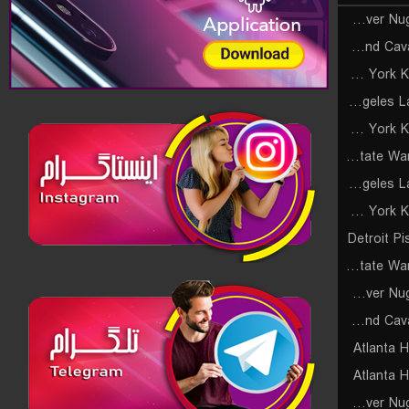
Denver Nuggets (Cyber)
Cleveland Cavaliers (Cyber)
New York Knicks (Cyber)
Los Angeles Lakers (Cyber)
New York Knicks (Cyber)
Golden State Warriors (Cyber)
Los Angeles Lakers (Cyber)
New York Knicks (Cyber)
Detroit P
Golden State Warriors (Cyber)
Denver Nuggets (Cyber)
Cleveland Cavaliers (Cyber)
Atlanta 
Atlanta 
Denver Nuggets (Cyber)