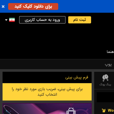
برای دانلود کلیک کنید
ثبت نام
ورود به حساب کاربری
هنما
پوپ
فرم پیش بینی
پینگ پونگ
کریکت
دارت
لیگ فوتبال استرالیایی
فوتسال
بدمینتون
UE OF LEGEND)
برای پیش بینی، ضریب بازی مورد نظر خود را
انتخاب کنید
Wor