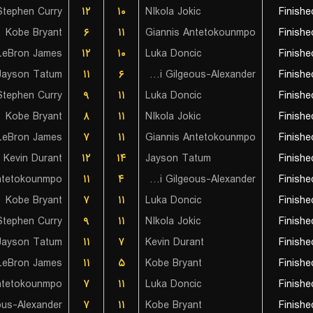
Stephen Curry
۱۲
۱۰
NIkola Jokic
Finishe
Kobe Bryant
۶
۱۱
Giannis Antetokounmpo
Finishe
LeBron James
۱۲
۱۰
Luka Doncic
Finishe
Jayson Tatum
۱۱
۶
Shai Gilgeous-Alexander
Finishe
Stephen Curry
۹
۱۱
Luka Doncic
Finishe
Kobe Bryant
۸
۱۱
NIkola Jokic
Finishe
LeBron James
۷
۱۱
Giannis Antetokounmpo
Finishe
Kevin Durant
۱۲
۱۴
Jayson Tatum
Finishe
ntetokounmpo
۱۱
۴
Shai Gilgeous-Alexander
Finishe
Kobe Bryant
۷
۱۱
Luka Doncic
Finishe
Stephen Curry
۹
۱۱
NIkola Jokic
Finishe
Jayson Tatum
۱۱
۷
Kevin Durant
Finishe
LeBron James
۱۱
۵
Kobe Bryant
Finishe
ntetokounmpo
۷
۱۱
Luka Doncic
Finishe
۷
۱۱
Kobe Bryant
Finishe