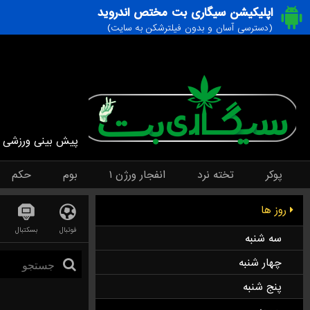
اپلیکیشن سیگاری بت مختص اندروید
(دسترسی آسان و بدون فیلترشکن به سایت)
پیش بینی ورزشی
پوکر
تخته نرد
انفجار ورژن ۱
بوم
حکم
روز ها
فوتبال
بسکتبال
سه شنبه
چهار شنبه
پنج شنبه